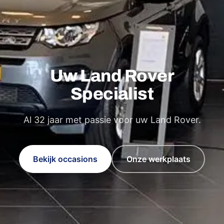
Uw Land Rover
Specialist
Al
32
jaar met passie voor uw Land Rover.
Bekijk occasions
Onze werkplaats