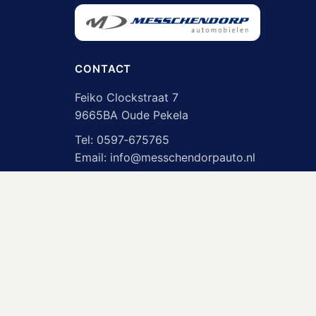
CONTACT
Feiko Clockstraat 7
9665BA Oude Pekela
Tel:
0597‑675765
Email:
info@messchendorpauto.nl