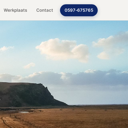
Werkplaats
Contact
0597‑675765