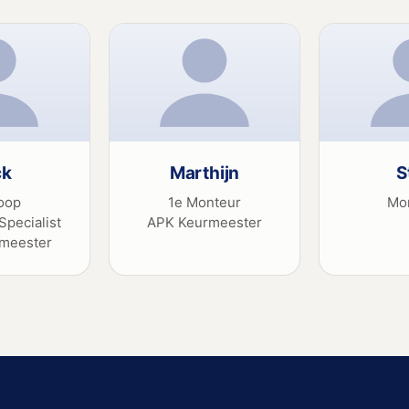
ck
Marthijn
S
oop
1e Monteur
Mo
Specialist
APK Keurmeester
meester